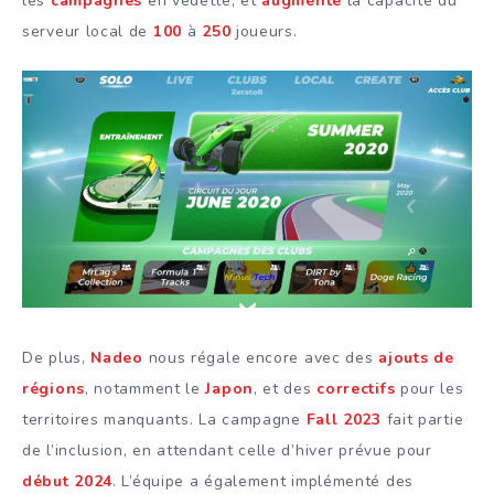
les
campagnes
en vedette, et
augmente
la capacité du
serveur local de
100
à
250
joueurs.
De plus,
Nadeo
nous régale encore avec des
ajouts de
régions
, notamment le
Japon
, et des
correctifs
pour les
territoires manquants. La campagne
Fall 2023
fait partie
de l’inclusion, en attendant celle d’hiver prévue pour
début
2024
. L’équipe a également implémenté des