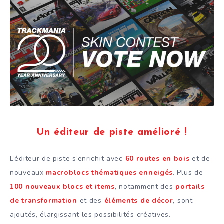
Un éditeur de piste amélioré !
L’éditeur de piste s’enrichit avec
60 routes en bois
et de
nouveaux
macroblocs thématiques enneigés
. Plus de
100 nouveaux blocs et items
, notamment des
portails
de transformation
et des
éléments de décor
, sont
ajoutés, élargissant les possibilités créatives.