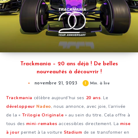
Trackmania – 20 ans déjà ! De belles
nouveautés à découvrir !
novembre 21, 2023
1
Min. à lire
Trackmania
célèbre aujourd’hui ses
20 ans
. Le
développeur
Nadeo
, nous annonce, avec joie, l’arrivée
de la «
Trilogie Originale
» au sein du titre. Cela offre à
tous des
mini-remakes
accessibles directement. La
mise
à jour
permet à la voiture
Stadium
de se transformer en