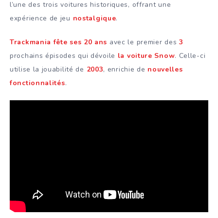
l’une des trois voitures historiques, offrant une
expérience de jeu
nostalgique
.
Trackmania fête ses 20 ans
avec le premier des
3
prochains épisodes qui dévoile
la voiture Snow
. Celle-ci
utilise la jouabilité de
2003
, enrichie de
nouvelles
fonctionnalités
.