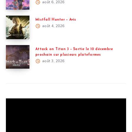
août 6, 2026
Mistfall Hunter – Avis
août 4, 2026
Attack on Titan 3 – Sortie le 10 décembre
prochain sur plusieurs plateformes
août 3, 2026