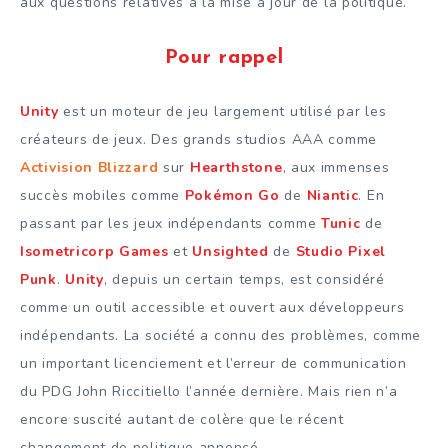
aux questions relatives à la mise à jour de la politique.
Pour rappel
Unity
est un moteur de jeu largement utilisé par les
créateurs de jeux. Des grands studios AAA comme
Activision Blizzard
sur
Hearthstone
, aux immenses
succès mobiles comme
Pokémon Go
de
Niantic
. En
passant par les jeux indépendants comme
Tunic
de
Isometricorp Games
et
Unsighted
de
Studio Pixel
Punk
.
Unity
, depuis un certain temps, est considéré
comme un outil accessible et ouvert aux développeurs
indépendants. La société a connu des problèmes, comme
un important licenciement et l’erreur de communication
du PDG John Riccitiello l’année dernière. Mais rien n’a
encore suscité autant de colère que le récent
changement de politique annoncé.