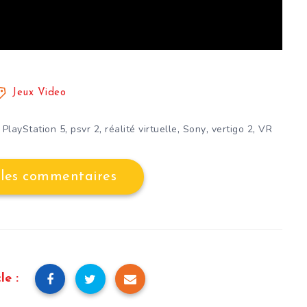
Jeux Video
,
,
,
,
,
,
PlayStation 5
psvr 2
réalité virtuelle
Sony
vertigo 2
VR
 les commentaires
le :