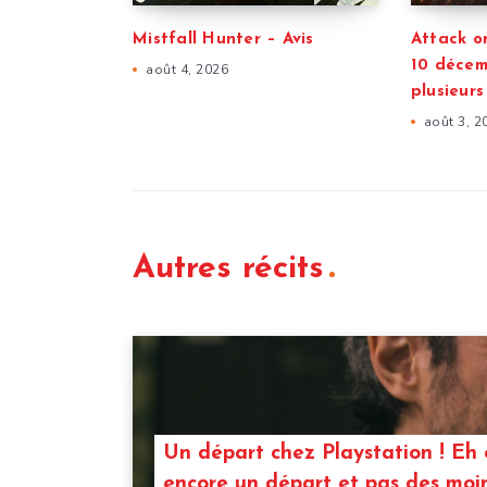
Mistfall Hunter – Avis
Attack on
10 décem
août 4, 2026
plusieur
août 3, 2
Autres récits
Un départ chez Playstation ! Eh 
encore un départ et pas des moin