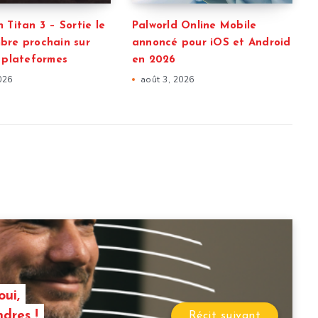
 Titan 3 – Sortie le
Palworld Online Mobile
bre prochain sur
annoncé pour iOS et Android
s plateformes
en 2026
026
août 3, 2026
oui,
dres !
Récit suivant