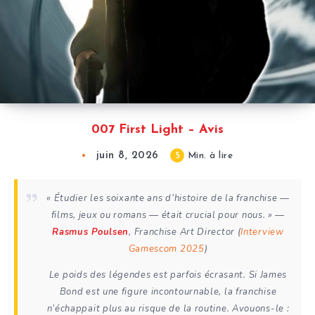
007 First Light – Avis
juin 8, 2026
5
Min. à lire
« Étudier les soixante ans d’histoire de la franchise —
films, jeux ou romans — était crucial pour nous. » —
Rasmus Poulsen
,
Franchise Art Director
(
Interview
Gamescom 2025
)
Le poids des légendes est parfois écrasant. Si James
Bond est une figure incontournable, la franchise
n’échappait plus au risque de la routine. Avouons-le :