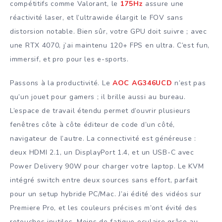
compétitifs comme Valorant, le
175Hz
assure une
réactivité laser, et l’ultrawide élargit le FOV sans
distorsion notable. Bien sûr, votre GPU doit suivre ; avec
une RTX 4070, j’ai maintenu 120+ FPS en ultra. C’est fun,
immersif, et pro pour les e-sports.
Passons à la productivité. Le
AOC AG346UCD
n’est pas
qu’un jouet pour gamers ; il brille aussi au bureau.
L’espace de travail étendu permet d’ouvrir plusieurs
fenêtres côte à côte éditeur de code d’un côté,
navigateur de l’autre. La connectivité est généreuse :
deux HDMI 2.1, un DisplayPort 1.4, et un USB-C avec
Power Delivery 90W pour charger votre laptop. Le KVM
intégré switch entre deux sources sans effort, parfait
pour un setup hybride PC/Mac. J’ai édité des vidéos sur
Premiere Pro, et les couleurs précises m’ont évité des
retouches inutiles. Moins de fatigue oculaire grâce au