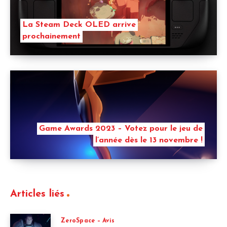
La Steam Deck OLED arrive
prochainement
Game Awards 2023 – Votez pour le jeu de
l’année dès le 13 novembre !
Articles liés
ZeroSpace – Avis