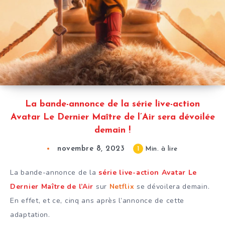
La bande-annonce de la série live-action
Avatar Le Dernier Maître de l’Air sera dévoilée
demain !
novembre 8, 2023
1
Min. à lire
La bande-annonce de la
série live-action Avatar Le
Dernier Maître de l’Air
sur
Netflix
se dévoilera demain.
En effet, et ce, cinq ans après l’annonce de cette
adaptation.