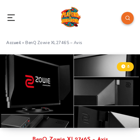
Accueil
»
BenQ Zowie XL2746S – Avis
8
BenQ Zowie XL2746S – Avis