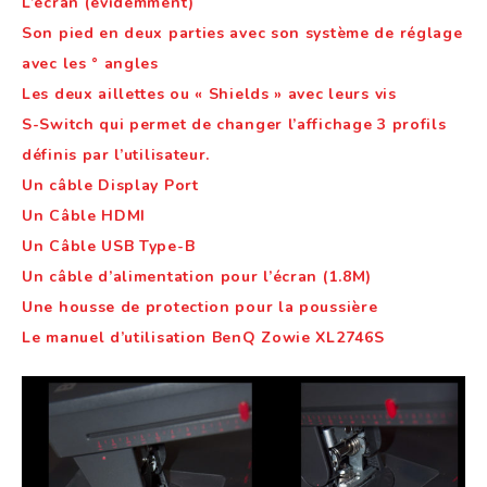
L’écran (évidemment)
Son pied en deux parties avec son système de réglage
avec les ° angles
Les deux aillettes ou « Shields » avec leurs vis
S-Switch qui permet de changer l’affichage 3 profils
définis par l’utilisateur.
Un câble Display Port
Un Câble HDMI
Un Câble USB Type-B
Un câble d’alimentation pour l’écran (1.8M)
Une housse de protection pour la poussière
Le manuel d’utilisation BenQ Zowie XL2746S