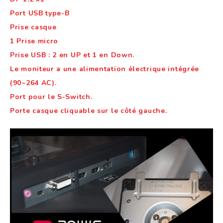
Port USB type-B
Prise casque
1 Prise micro
Prise USB : 2 en UP et 1 en Down.
Le moniteur a une alimentation électrique intégrée
(90~264 AC).
Port pour le S-Switch.
Porte casque cliquable sur le côté gauche.