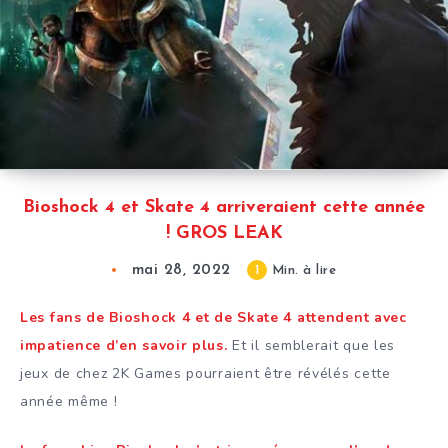
Bioshock 4 et Skate 4 arriveraient cette année
! GROS LEAK
mai 28, 2022
1
Min. à lire
Les fans de Bioshock 4 et de Skate 4 attendent avec
impatience d’en savoir plus.
Et il semblerait que les
jeux de chez 2K Games pourraient être révélés cette
année même !