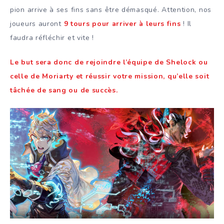
pion arrive à ses fins sans être démasqué. Attention, nos
joueurs auront
9 tours pour arriver à leurs fins
! Il
faudra réfléchir et vite !
Le but sera donc de rejoindre l’équipe de Shelock ou
celle de Moriarty et réussir votre mission, qu’elle soit
tâchée de sang ou de succès.