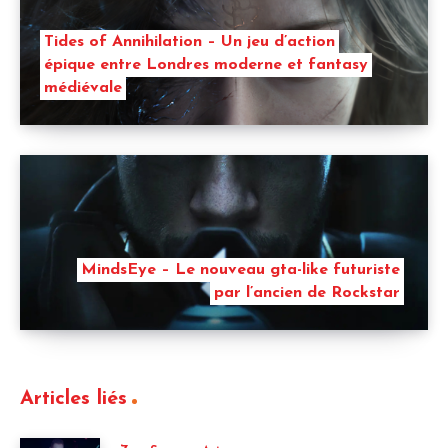
Tides of Annihilation – Un jeu d’action
épique entre Londres moderne et fantasy
médiévale
MindsEye – Le nouveau gta-like futuriste
par l’ancien de Rockstar
Articles liés