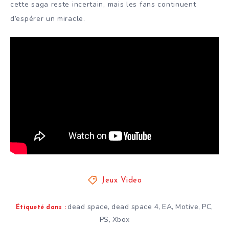
cette saga reste incertain, mais les fans continuent
d’espérer un miracle.
Jeux Video
dead space
dead space 4
EA
Motive
PC
,
,
,
,
,
Étiqueté dans :
PS
Xbox
,