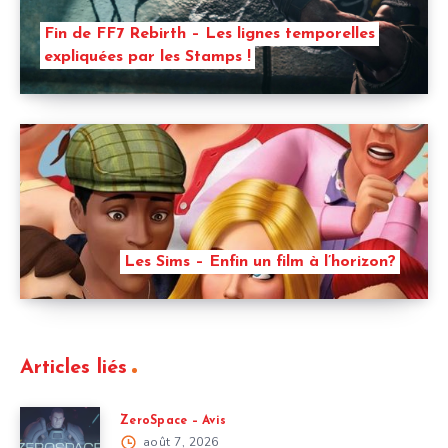
Fin de FF7 Rebirth – Les lignes temporelles
expliquées par les Stamps !
Les Sims – Enfin un film à l’horizon?
Articles liés
ZeroSpace – Avis
août 7, 2026