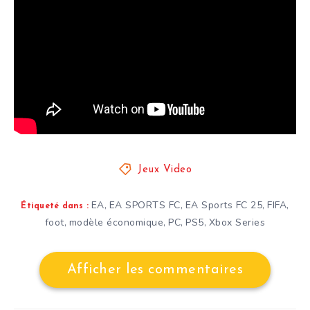
Jeux Video
EA
EA SPORTS FC
EA Sports FC 25
FIFA
,
,
,
,
Étiqueté dans :
foot
modèle économique
PC
PS5
Xbox Series
,
,
,
,
Afficher les commentaires