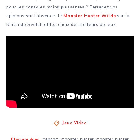
pour les consoles moins puissantes ? Partagez vos
opinions sur l’absence de
Monster Hunter Wilds
sur la
Nintendo Switch et les choix des éditeurs de jeux.
Jeux Video
capcom
monster hunter
monster hunter
,
,
Étiqueté dans :