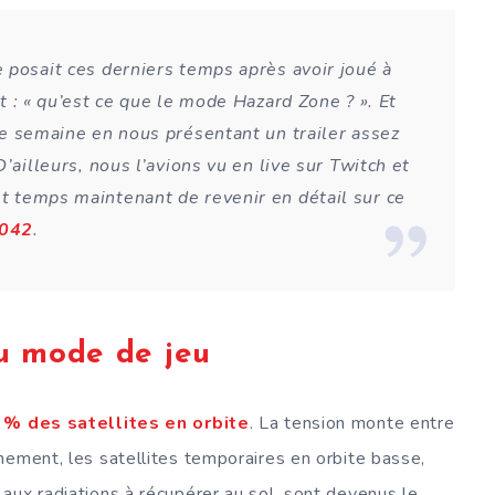
 posait ces derniers temps après avoir joué à
it : « qu’est ce que le mode Hazard Zone ? ». Et
te semaine en nous présentant un trailer assez
’ailleurs, nous l’avions vu en live sur Twitch et
 temps maintenant de revenir en détail sur ce
2042
.
u mode de jeu
 % des satellites en orbite
. La tension monte entre
nement, les satellites temporaires en orbite basse,
aux radiations à récupérer au sol, sont devenus le