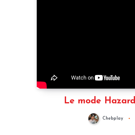
Le mode Hazard 
Chebplay