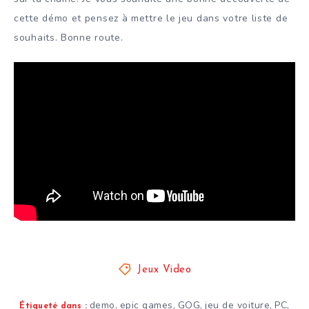
cette démo et pensez à mettre le jeu dans votre liste de
souhaits. Bonne route.
Jeux Video
demo
epic games
GOG
jeu de voiture
PC
,
,
,
,
,
Étiqueté dans :