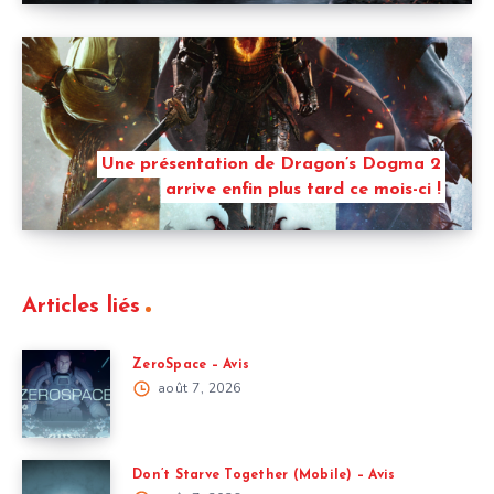
Une présentation de Dragon’s Dogma 2
arrive enfin plus tard ce mois-ci !
Articles liés
ZeroSpace – Avis
août 7, 2026
Don’t Starve Together (Mobile) – Avis