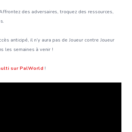
Affrontez des adversaires, troquez des ressources,
s.
cès anticipé, il n’y aura pas de Joueur contre Joueur
s les semaines à venir !
ulti sur PalWorld
!