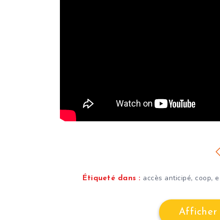
,
,
accès anticipé
coop
e
Étiqueté dans :
Afficher