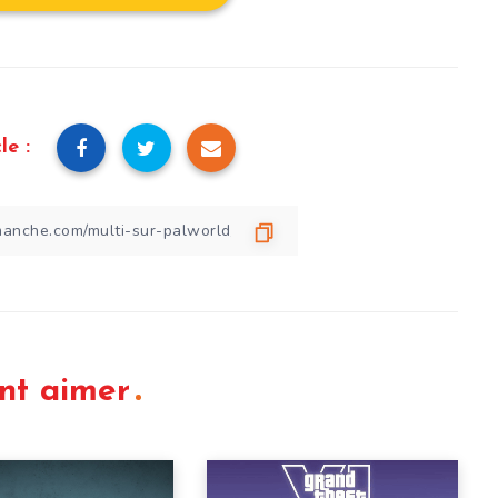
le :
nt aimer