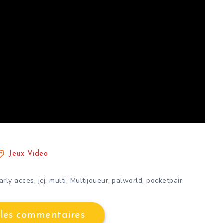
Jeux Video
,
,
,
,
,
arly acces
jcj
multi
Multijoueur
palworld
pocketpair
 les commentaires