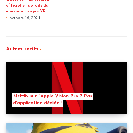
officiel et détails du
nouveau casque VR
octobre 16, 2024
Autres récits
Netflix sur l’Apple Vision Pro ? Pas
d’application dédiée !