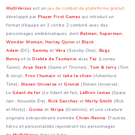
MultiVersus
est un
jeu de combat de plateforme gratuit
développé par
Player First Games
qui introduit un
format d’équipe en 2 contre 2 combiné avec des
personnages emblématiques, dont
Batman, Superman,
Wonder Woman, Harley Quinn
et
Black
Adam
(DC) ;
Sammy
et
Véra
(
Scooby-Doo
) ;
Bugs
Bunny
et le
Diable de Tasmanie
alias
Taz
(
Looney
Tunes
) ;
Arya Stark
(
Game of Thrones
) ;
Tom & Jerry
(
Tom
& Jerry
)
;
Finn l’humain
et
Jake le chien
(
Adventure
Time
) ;
Steven Universe
et
Grenat
(
Steven Universe
) ;
Le
Géant de fer
(
Le Géant de fer
),
LeBron James
(
Space
Jam
: Nouvelle Ère
) ;
Rick Sanchez
et
Morty Smith
(
Rick
et Morty
) ;
Gizmo
et
Stripe
(
Gremlins
), et une créature
originale extraordinaire nommée
Chien-Renne
. D’autres
héros et personnalités rejoindront les personnages
de
MultiVersus
dans le futur. ​