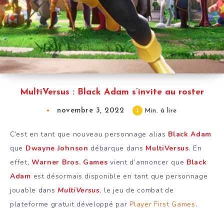
MultiVersus : Black Adam s’invite au roster
novembre 3, 2022
1
Min. à lire
C’est en tant que nouveau personnage alias
Black Adam
que
Dwayne Johnson
débarque dans
MultiVersus
. En
effet,
Warner Bros. Games
vient d’annoncer que
Black
Adam
est désormais disponible en tant que personnage
jouable dans
MultiVersus
, le jeu de combat de
plateforme gratuit développé par
Player First Games
.