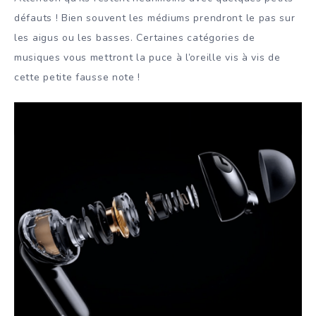
défauts ! Bien souvent les médiums prendront le pas sur
les aigus ou les basses. Certaines catégories de
musiques vous mettront la puce à l’oreille vis à vis de
cette petite fausse note !