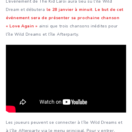
L’événement de The Kid Laroi aura lieu su l’île Wild
Dream et débutera
le 28 janvier à minuit
.
Le but de cet
événement sera de présenter sa prochaine chanson
« Love Again »
ainsi que trois chansons inédites pour
l’île Wild Dreams et l’île Afterparty.
Les joueurs peuvent se connecter à l’île Wild Dreams et
à l’île Afterparty via le menu principal. Pour y entrer,