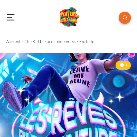
Accueil
»
The Kid Laroi en concert sur Fortnite
1