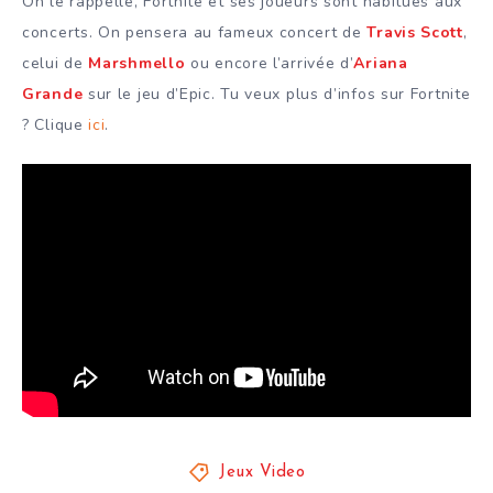
On le rappelle, Fortnite et ses joueurs sont habitués aux
concerts. On pensera au fameux concert de
Travis Scott
,
celui de
Marshmello
ou encore l’arrivée d’
Ariana
Grande
sur le jeu d’Epic. Tu veux plus d’infos sur Fortnite
? Clique
ici
.
Jeux Video