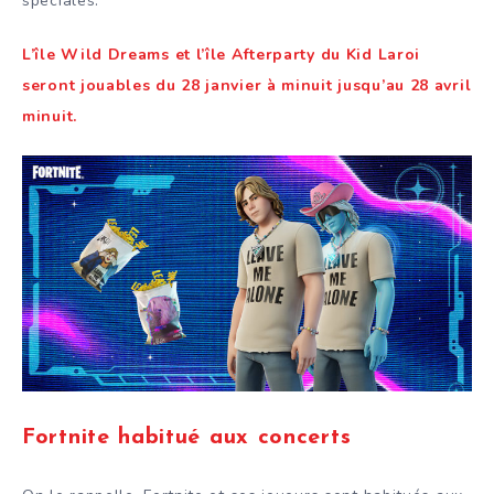
spéciales.
L’île Wild Dreams et l’île Afterparty du Kid Laroi
seront jouables du 28 janvier à minuit jusqu’au 28 avril
minuit.
Fortnite habitué aux concerts