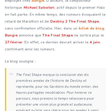
employés chez
Bungie
. D’ailleurs, le compositeur
historique
Michael Salvatori
, actif depuis le premier Halo
en fait partie. En même temps, des rumeurs évoquaient le
retard de Marathon et de
Destiny 2 The Final Shape
,
sans confirmation officielle. Hier, dans un
billet de blog
,
Bungie
annonce que
The Final Shape
ne sortira plus le
27 février
. En effet, ce dernier devrait arriver le
4 juin
,
confirmant ainsi les rumeurs.
Le blog souligne :
The Final Shape marque la conclusion des dix
premières années de l’histoire de Destiny et
représente, pour les Gardiens du monde entier, des
heures partagées inoubliables. Pour honorer ce
parcours, nous prenons le temps nécessaire pour
présenter une vision plus grande et audacieuse,
espérant qu’elle sera chérie pour les années à venir.