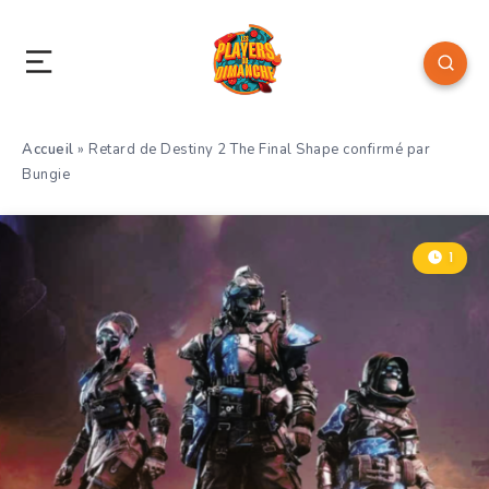
Accueil
»
Retard de Destiny 2 The Final Shape confirmé par
Bungie
1