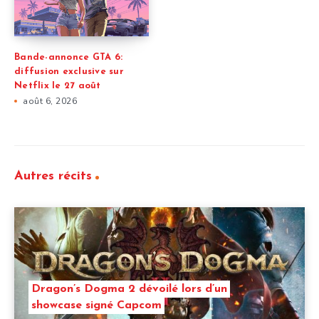
Bande-annonce GTA 6:
diffusion exclusive sur
Netflix le 27 août
août 6, 2026
Autres récits
Dragon’s Dogma 2 dévoilé lors d’un
showcase signé Capcom