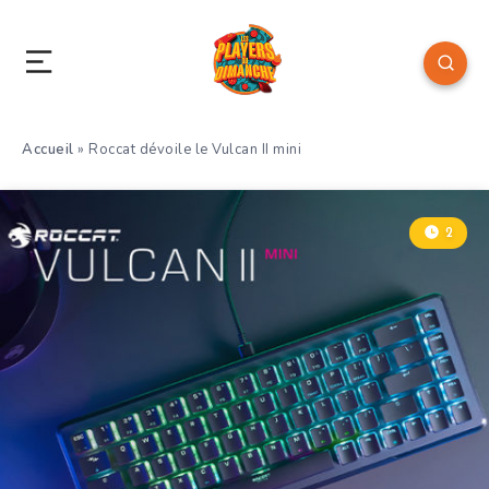
Accueil
»
Roccat dévoile le Vulcan II mini
2