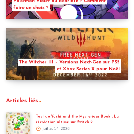
Pokemon Violet ou Écarlate ? Comment
faire un choix ?
The Witcher III – Versions Next-Gen sur PS5
et Xbox Series X pour Noël
Articles liés
Test de Yoshi and the Mysterious Book : La
récréation ultime sur Switch 2
juillet 14, 2026