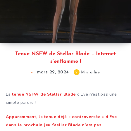
Tenue NSFW de Stellar Blade – Internet
s’enflamme !
mars 22, 2024
2
Min. à lire
La
tenue NSFW de Stellar Blade
d’Eve n’est pas une
simple parure !
Apparemment, la tenue déjà « controversée » d’Eve
dans le prochain jeu Stellar Blade n’est pas