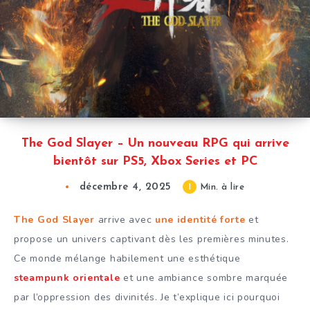
The God Slayer – Un nouveau RPG qui arrive
bientôt sur PS5, Xbox Series et PC
décembre 4, 2025
1
Min. à lire
The God Slayer
arrive avec
une identité forte
et
propose un univers captivant dès les premières minutes.
Ce monde mélange habilement une esthétique
steampunk orientale
et une ambiance sombre marquée
par l’oppression des divinités. Je t’explique ici pourquoi