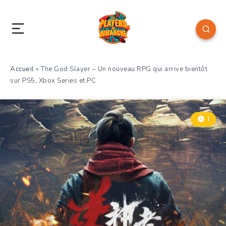
Accueil
»
The God Slayer – Un nouveau RPG qui arrive bientôt
sur PS5, Xbox Series et PC
1