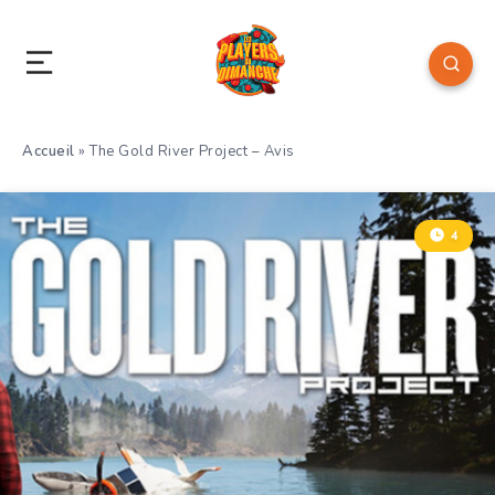
Accueil
»
The Gold River Project – Avis
4