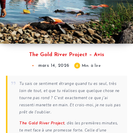
The Gold River Project – Avis
mars 14, 2026
4
Min. à lire
Tu sais ce sentiment étrange quand tu es seul, très
loin de tout, et que tu réalises que quelque chose ne
tourne pas rond ? C’est exactement ce que j’ai
ressenti manette en main. Et crois-moi, je ne suis pas
prêt de l’oublier.
The Gold River Project
, dès les premières minutes,
te met face à une promesse forte. Celle d’une