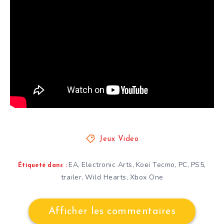
Jeux Video
EA
Electronic Arts
Koei Tecmo
PC
PS5
,
,
,
,
,
Étiqueté dans :
trailer
Wild Hearts
Xbox One
,
,
Afficher les commentaires