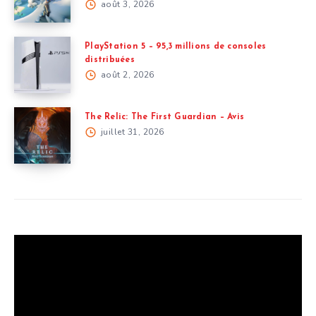
août 3, 2026
PlayStation 5 – 95,3 millions de consoles
distribuées
août 2, 2026
The Relic: The First Guardian – Avis
juillet 31, 2026