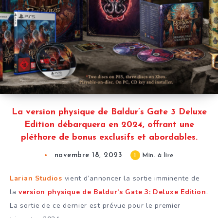
La version physique de Baldur’s Gate 3 Deluxe
Edition débarquera en 2024, offrant une
pléthore de bonus exclusifs et abordables.
novembre 18, 2023
1
Min. à lire
Larian Studios
vient d’annoncer la sortie imminente de
la
version physique de Baldur’s Gate 3: Deluxe Edition
.
La sortie de ce dernier est prévue pour le premier