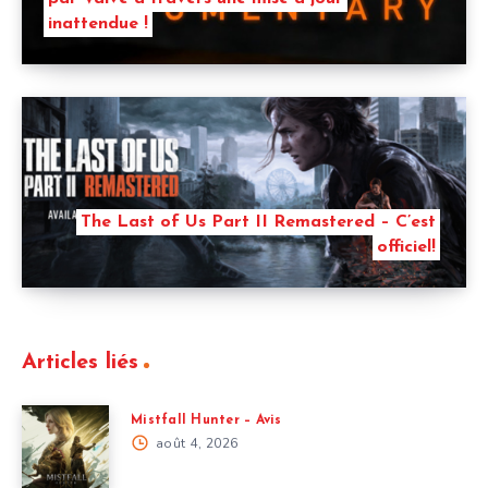
inattendue !
The Last of Us Part II Remastered – C’est
officiel!
Articles liés
Mistfall Hunter – Avis
août 4, 2026