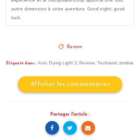
expérience et le multijoueur/coop apporte une tout
autre dimension à votre aventure. Good night, good
luck.
Review
Avis
Dying Light 2
Review
Techland
zombie
,
,
,
,
Étiqueté dans :
Afficher les commentaires
Partager l'article :