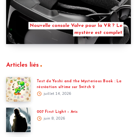
Nouvelle console Valve pour la VR ? Le
mystère est complet
Articles liés
Test de Yoshi and the Mysterious Book : La
récréation ultime sur Switch 2
juillet 14, 2026
007 First Light – Avis
juin 8, 2026