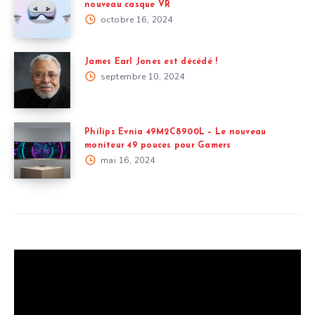
nouveau casque VR
octobre 16, 2024
James Earl Jones est décédé !
septembre 10, 2024
Philips Evnia 49M2C8900L – Le nouveau
moniteur 49 pouces pour Gamers
mai 16, 2024