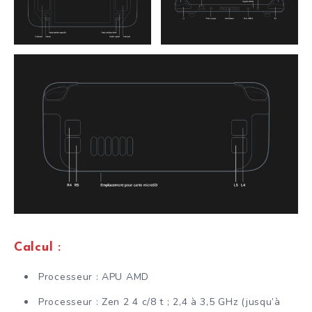
Calcul :
Processeur : APU AMD
Processeur : Zen 2 4 c/8 t ; 2,4 à 3,5 GHz (jusqu’à