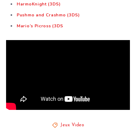
HarmoKnight (3DS)
Pushmo and Crashmo (3DS)
Mario’s Picross (3DS
Jeux Video