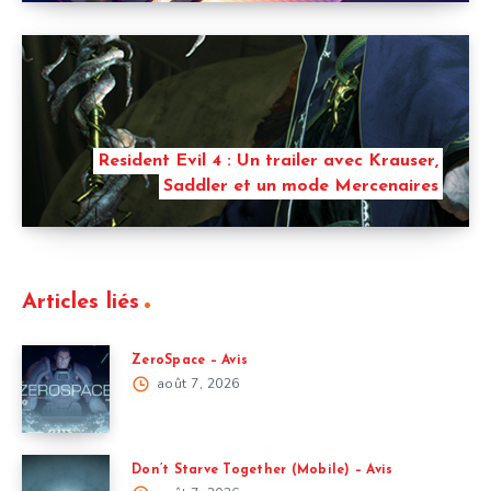
Resident Evil 4 : Un trailer avec Krauser,
Saddler et un mode Mercenaires
Articles liés
ZeroSpace – Avis
août 7, 2026
Don’t Starve Together (Mobile) – Avis