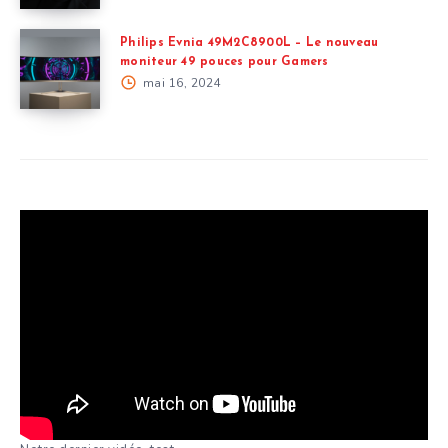
Philips Evnia 49M2C8900L – Le nouveau
moniteur 49 pouces pour Gamers
mai 16, 2024