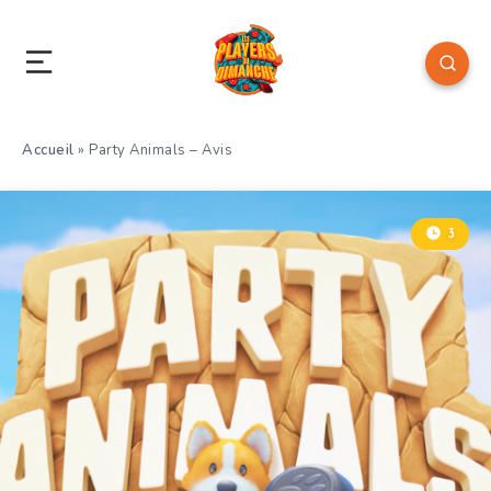
Accueil
»
Party Animals – Avis
3