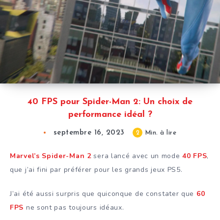
40 FPS pour Spider-Man 2: Un choix de
performance idéal ?
septembre 16, 2023
2
Min. à lire
Marvel’s Spider-Man 2
sera lancé avec un mode
40 FPS
,
que j’ai fini par préférer pour les grands jeux PS5.
J’ai été aussi surpris que quiconque de constater que
60
FPS
ne sont pas toujours idéaux.