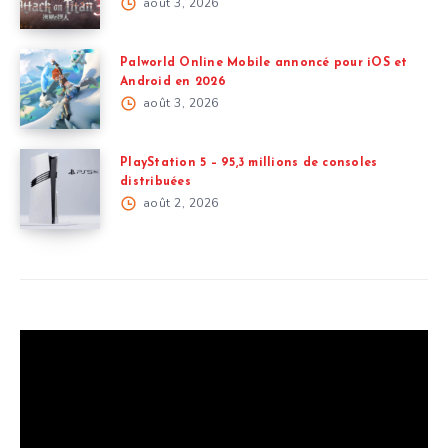
août 3, 2026
Palworld Online Mobile annoncé pour iOS et
Android en 2026
août 3, 2026
PlayStation 5 – 95,3 millions de consoles
distribuées
août 2, 2026