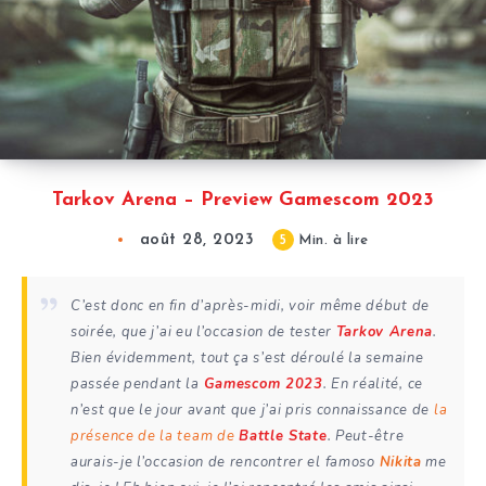
Tarkov Arena – Preview Gamescom 2023
août 28, 2023
5
Min. à lire
C’est donc en fin d’après-midi, voir même début de
soirée, que j’ai eu l’occasion de tester
Tarkov Arena
.
Bien évidemment, tout ça s’est déroulé la semaine
passée pendant la
Gamescom 2023
. En réalité, ce
n’est que le jour avant que j’ai pris connaissance de
la
présence de la team de
Battle State
. Peut-être
aurais-je l’occasion de rencontrer el famoso
Nikita
me