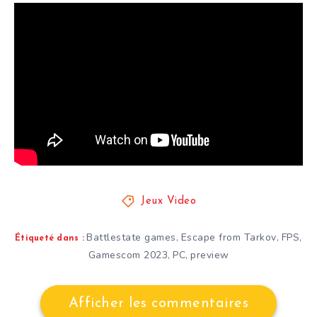
Jeux Video
Battlestate games
Escape from Tarkov
FPS
,
,
,
Étiqueté dans :
Gamescom 2023
PC
preview
,
,
Afficher les commentaires