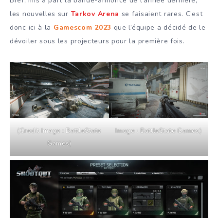
Bref, mis à part la bande-annonce de l’année dernière,
les nouvelles sur
Tarkov Arena
se faisaient rares. C’est
donc ici à la
Gamescom 2023
que l’équipe a décidé de le
dévoiler sous les projecteurs pour la première fois.
(Credit Image : BattleState
Image : BattleState Games)
Games)