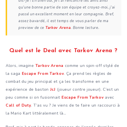
dis-je ! Eh bien oui, je l’ai rencontré les amis ainsi
qu’une bonne partie de son équipe et croyez-moi, j’ai
passé un excellent moment en leur compagnie. Bref,
assez bavardé, il est temps de vous parler de ma
preview de ce
Tarkov Arena
. Bonne lecture.
Quel est le Deal avec Tarkov Arena ?
Alors, imagine
Tarkov Arena
comme un spin-off stylé de
la saga
Escape From Tarkov
. Ça prend les règles de
combat du jeu principal et ça les transforme en une
expérience de baston
JcJ
(joueur contre joueur). C’est un
peu comme si on fusionnait
Escape From Tarkov
avec
Call of Duty
. T’as vu ? Je viens de te faire un raccourci à
la Mario Kart littéralement là…