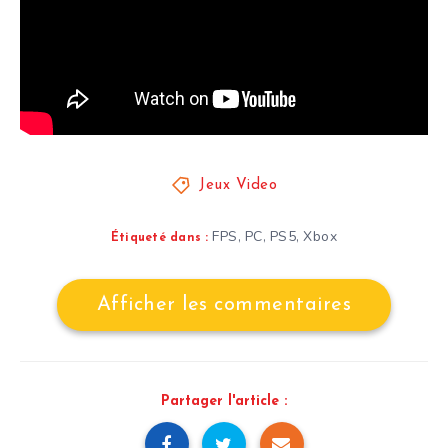
Jeux Video
FPS
PC
PS5
Xbox
,
,
,
Étiqueté dans :
Afficher les commentaires
Partager l'article :