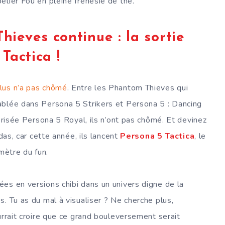
elier Fou en pleine frénésie de thé.
ieves continue : la sortie
Tactica !
lus n’a pas chômé
. Entre les Phantom Thieves qui
ablée dans Persona 5 Strikers et Persona 5 : Dancing
térisée Persona 5 Royal, ils n’ont pas chômé. Et devinez
ndas, car cette année, ils lancent
Persona 5 Tactica
, le
mètre du fun.
es en versions chibi dans un univers digne de la
. Tu as du mal à visualiser ? Ne cherche plus,
ourrait croire que ce grand bouleversement serait