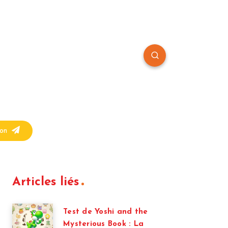
on
Articles liés
Test de Yoshi and the
Mysterious Book : La