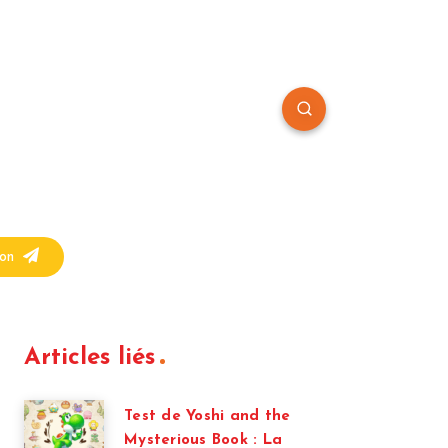
on
Articles liés
Test de Yoshi and the
Mysterious Book : La