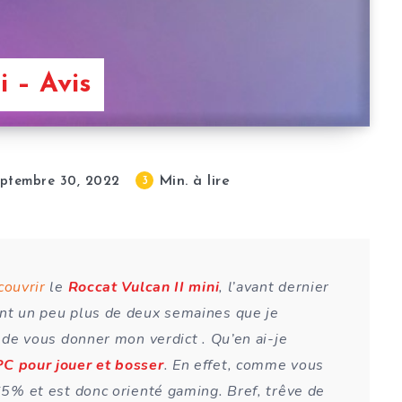
i – Avis
Min. à lire
3
eptembre 30, 2022
couvrir
le
Roccat Vulcan II mini
, l’avant dernier
ant un peu plus de deux semaines que je
, de vous donner mon verdict . Qu’en ai-je
 PC pour jouer et bosser
. En effet, comme vous
 65% et est donc orienté gaming. Bref, trêve de