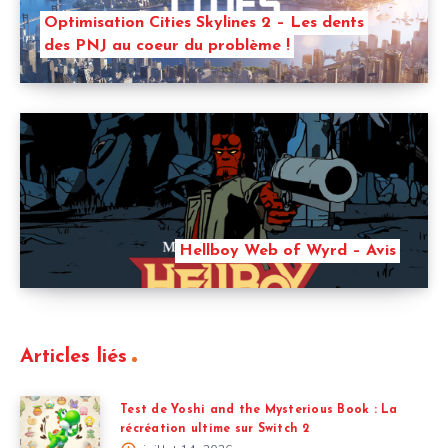
Optimisation Cities Skylines 2 – Les dents
des PNJ au coeur du problème !
Hellboy Web of Wyrd – Avis
Articles liés
Test de Yoshi and the Mysterious Book : La
récréation ultime sur Switch 2